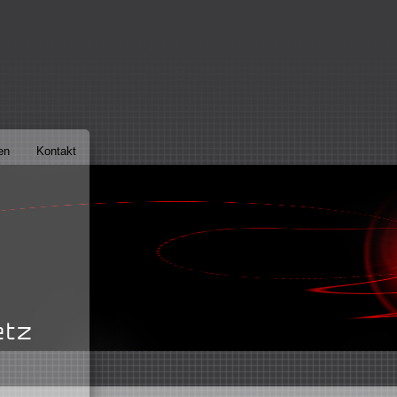
en
Kontakt
etz